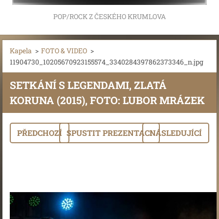
POP/ROCK Z ČESKÉHO KRUMLOVA
Kapela
>
FOTO & VIDEO
>
11904730_10205670923155574_3340284397862373346_n.jpg
SETKÁNÍ S LEGENDAMI, ZLATÁ
KORUNA (2015), FOTO: LUBOR MRÁZEK
PŘEDCHOZÍ
SPUSTIT PREZENTACI
NÁSLEDUJÍCÍ