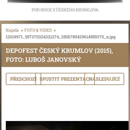
POP/ROCK Z ČESKÉHO KRUMLOVA
Kapela
>
FOTO & VIDEO
>
12019971_957370324321274_3506789429614559370_n.jpg
DEPOFEST ČESKÝ KRUMLOV (2015),
FOTO: LUBOŠ JANOVSKÝ
PŘEDCHOZÍ
SPUSTIT PREZENTACI
NÁSLEDUJÍCÍ