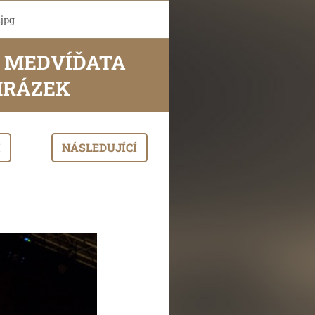
jpg
; MEDVÍĎATA
R MRÁZEK
I
NÁSLEDUJÍCÍ