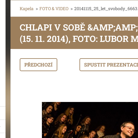
Kapela
>
FOTO & VIDEO
>
20141115_25_let_svobody_6663.
CHLAPI V SOBĚ &AMP;AMP
(15. 11. 2014), FOTO: LUBO
PŘEDCHOZÍ
SPUSTIT PREZENTAC