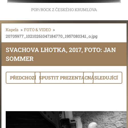
POP/ROCK Z ČESKÉHO KRUMLOVA
Kapela
>
FOTO & VIDEO
>
20705977_10210261047184770_1957080341_o.jpg
SVACHOVA LHOTKA, 2017, FOTO: JAN
SOMMER
PŘEDCHOZÍ
SPUSTIT PREZENTACI
NÁSLEDUJÍCÍ