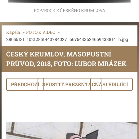
POP/ROCK Z ČESKÉHO KRUMLOVA
Kapela
>
FOTO & VIDEO
>
28056131_10212851440784027_6675433624669433814_n.jpg
ČESKÝ KRUMLOV, MASOPUSTNÍ
PRŮVOD, 2018, FOTO: LUBOR MRÁZEK
PŘEDCHOZÍ
SPUSTIT PREZENTACI
NÁSLEDUJÍCÍ