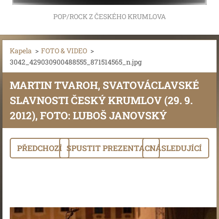
POP/ROCK Z ČESKÉHO KRUMLOVA
Kapela
>
FOTO & VIDEO
>
3042_429030900488555_871514565_n.jpg
MARTIN TVAROH, SVATOVÁCLAVSKÉ
SLAVNOSTI ČESKÝ KRUMLOV (29. 9.
2012), FOTO: LUBOŠ JANOVSKÝ
PŘEDCHOZÍ
SPUSTIT PREZENTACI
NÁSLEDUJÍCÍ