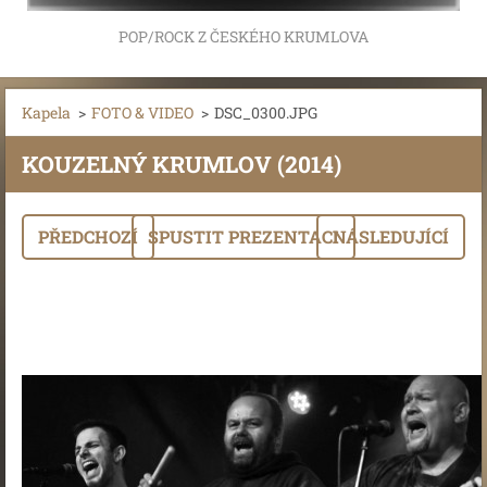
POP/ROCK Z ČESKÉHO KRUMLOVA
Kapela
>
FOTO & VIDEO
>
DSC_0300.JPG
KOUZELNÝ KRUMLOV (2014)
PŘEDCHOZÍ
SPUSTIT PREZENTACI
NÁSLEDUJÍCÍ