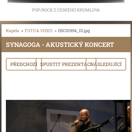
POP/ROCK Z ČESKÉHO KRUMLOVA
Kapela
>
FOTO & VIDEO
>
DSC01954_IG.jpg
SYNAGOGA - AKUSTICKÝ KONCERT
PŘEDCHOZÍ
SPUSTIT PREZENTACI
NÁSLEDUJÍCÍ