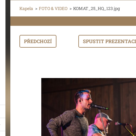
Kapela
>
FOTO & VIDEO
>
KOMAT_25_HQ_123.jpg
PŘEDCHOZÍ
SPUSTIT PREZENTAC